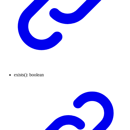
exists
()
:
boolean