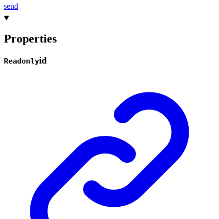
send
Properties
id
Readonly