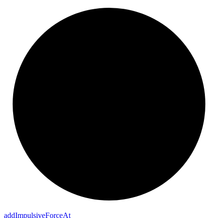
add
Impulsive
Force
At