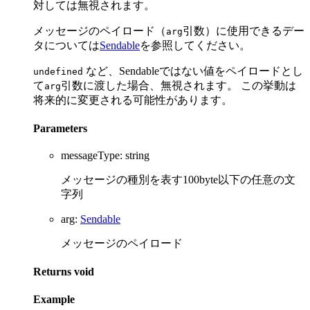
対しては無視されます。
メッセージのペイロード（
引数）に使用できるデー
arg
タについては
Sendable
を参照してください。
など、Sendableではない値をペイロードとし
undefined
て
引数に渡した場合、無視されます。 この挙動は
arg
将来的に変更される可能性があります。
Parameters
messageType
:
string
メッセージの種別を表す100byte以下の任意の文
字列
arg
:
Sendable
メッセージのペイロード
Returns
void
Example