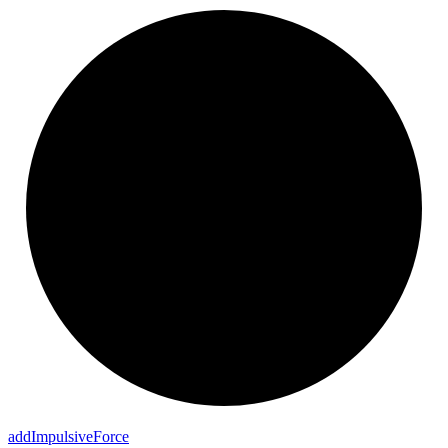
add
Impulsive
Force