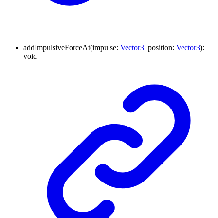
addImpulsiveForceAt
(
impulse
:
Vector3
,
position
:
Vector3
)
:
void