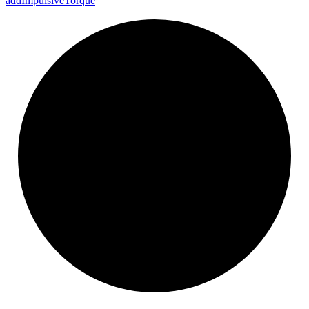
add
Impulsive
Torque