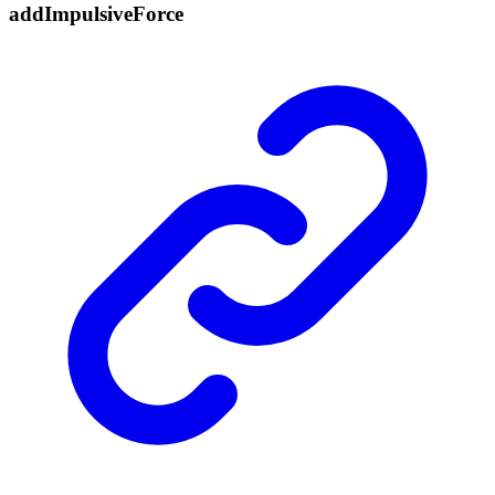
add
Impulsive
Force