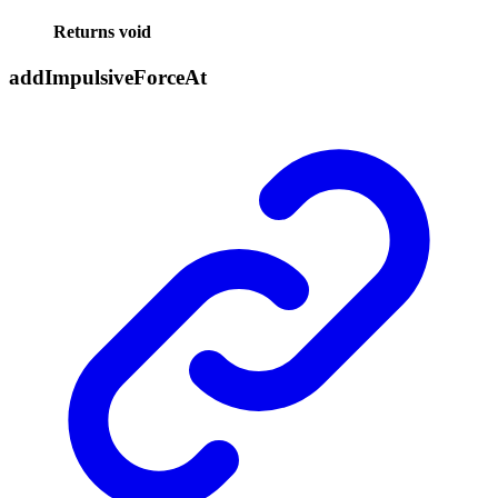
Returns
void
add
Impulsive
Force
At