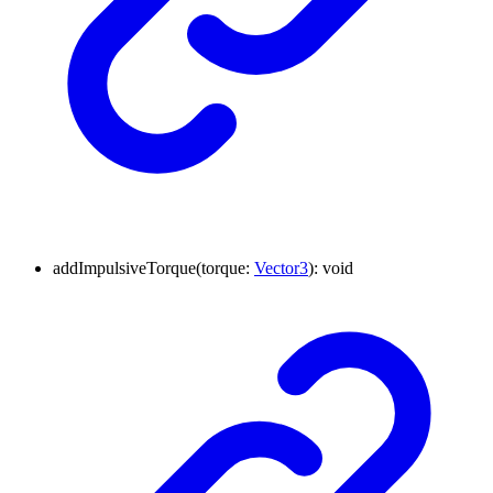
addImpulsiveTorque
(
torque
:
Vector3
)
:
void