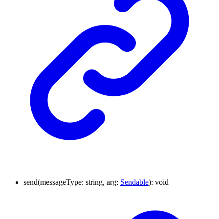
send
(
messageType
:
string
,
arg
:
Sendable
)
:
void